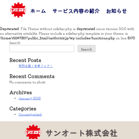
Skip
to
ホーム
サービス内容の紹介
お知らせ
お
content
Deprecated
: File Theme without sidebar.php is
deprecated
since version 3.0.0 with
no alternative available. Please include a sidebar.php template in your theme. in
/home/r5587357/public_html/cardoctor.jp/wp-includes/functions.php
on line
6170
Search
Search
Recent Posts
特別企画！冬季フェア！
Recent Comments
No comments to show.
Archives
January 2026
Categories
Uncategorized
サンオート株式会社