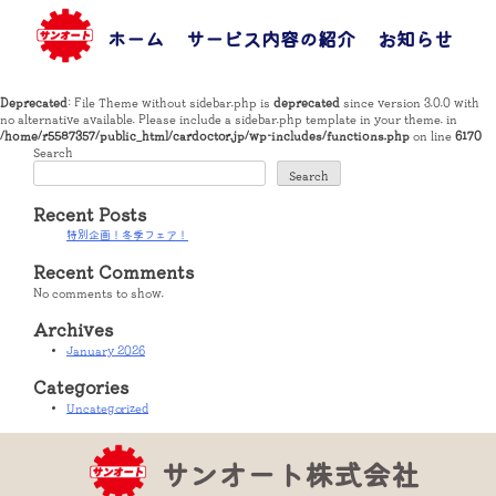
Skip
to
ホーム
サービス内容の紹介
お知らせ
お
content
Deprecated
: File Theme without sidebar.php is
deprecated
since version 3.0.0 with
no alternative available. Please include a sidebar.php template in your theme. in
/home/r5587357/public_html/cardoctor.jp/wp-includes/functions.php
on line
6170
Search
Search
Recent Posts
特別企画！冬季フェア！
Recent Comments
No comments to show.
Archives
January 2026
Categories
Uncategorized
サンオート株式会社