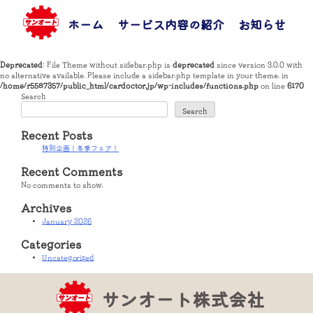
Skip
to
ホーム
サービス内容の紹介
お知らせ
お
content
Deprecated
: File Theme without sidebar.php is
deprecated
since version 3.0.0 with
no alternative available. Please include a sidebar.php template in your theme. in
/home/r5587357/public_html/cardoctor.jp/wp-includes/functions.php
on line
6170
Search
Search
Recent Posts
特別企画！冬季フェア！
Recent Comments
No comments to show.
Archives
January 2026
Categories
Uncategorized
サンオート株式会社