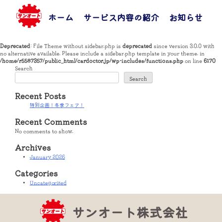
Skip
to
ホーム
サービス内容の紹介
お知らせ
お
content
Deprecated
: File Theme without sidebar.php is
deprecated
since version 3.0.0 with
no alternative available. Please include a sidebar.php template in your theme. in
/home/r5587357/public_html/cardoctor.jp/wp-includes/functions.php
on line
6170
Search
Search
Recent Posts
特別企画！冬季フェア！
Recent Comments
No comments to show.
Archives
January 2026
Categories
Uncategorized
サンオート株式会社