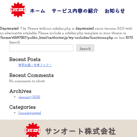
Skip
to
ホーム
サービス内容の紹介
お知らせ
お
content
Deprecated
: File Theme without sidebar.php is
deprecated
since version 3.0.0 with
no alternative available. Please include a sidebar.php template in your theme. in
/home/r5587357/public_html/cardoctor.jp/wp-includes/functions.php
on line
6170
Search
Search
Recent Posts
特別企画！冬季フェア！
Recent Comments
No comments to show.
Archives
January 2026
Categories
Uncategorized
サンオート株式会社